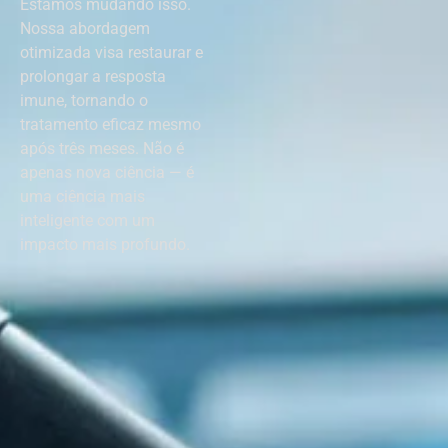
Estamos mudando isso.
Nossa abordagem
otimizada visa restaurar e
prolongar a resposta
imune, tornando o
tratamento eficaz mesmo
após três meses. Não é
apenas nova ciência — é
uma ciência mais
inteligente com um
impacto mais profundo.