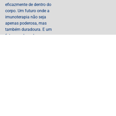
eficazmente de dentro do
corpo. Um futuro onde a
imunoterapia não seja
apenas poderosa, mas
também duradoura. E um
futuro onde cada pessoa —
independentemente de
suas circunstâncias —
possa acessar terapias que
combinem ciência,
compaixão e uma
esperança duradoura.