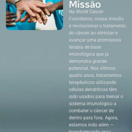
Missão
Na
World Cancer
Foundation
, nossa missão
é revolucionar o tratamento
do câncer ao otimizar e
avançar uma promissora
terapia de base
imunológica que já
demonstra grande
potencial. Nos últimos
quatro anos, tratamentos
terapêuticos utilizando
células dendríticas têm
sido usados para treinar o
sistema imunológico a
combater o câncer de
dentro para fora. Agora,
estamos indo além —
transformando essa