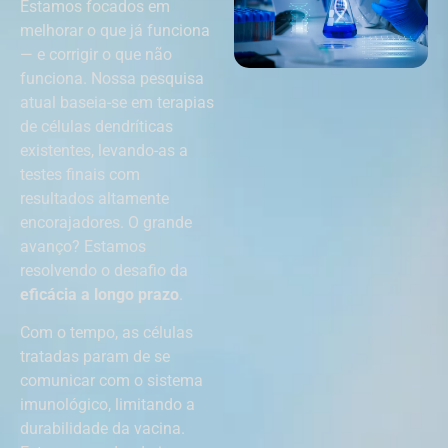
Estamos focados em
melhorar o que já funciona
— e corrigir o que não
funciona. Nossa pesquisa
atual baseia-se em terapias
de células dendríticas
existentes, levando-as a
testes finais com
resultados altamente
encorajadores. O grande
avanço? Estamos
resolvendo o desafio da
eficácia a longo prazo
.
Com o tempo, as células
tratadas param de se
comunicar com o sistema
imunológico, limitando a
durabilidade da vacina.