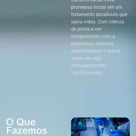
promessa inicial em um
tratamento duradouro que
salva vidas. Com ciência
de ponta e um
compromisso com a
esperança, estamos
aperfeiçoando o que já
existe em algo
verdadeiramente
transformador.
O Que
Fazemos